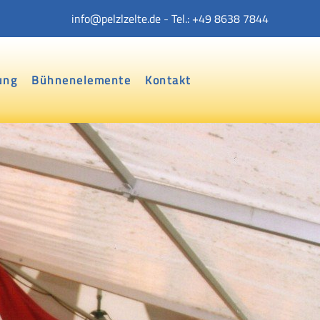
info@pelzlzelte.de
-
Tel.: +49 8638 7844
ung
Bühnenelemente
Kontakt