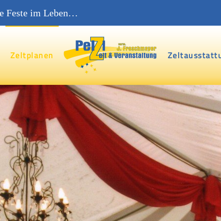
oße Feste im Leben…
e
Zeltplanen
Zeltausstatt